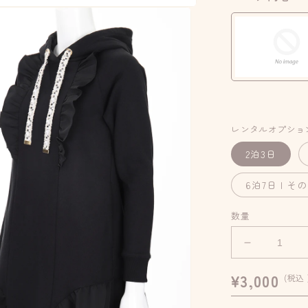
レンタルオプショ
2泊3日
6泊7日 | 
数量
カ
ジ
通
¥3,000
(税込 
ュ
常
ア