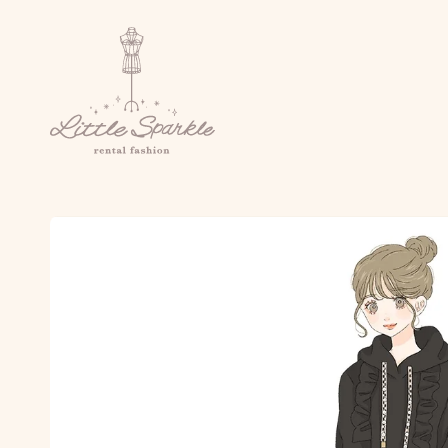
コンテ
ンツに
進む
商品情
報にス
キップ