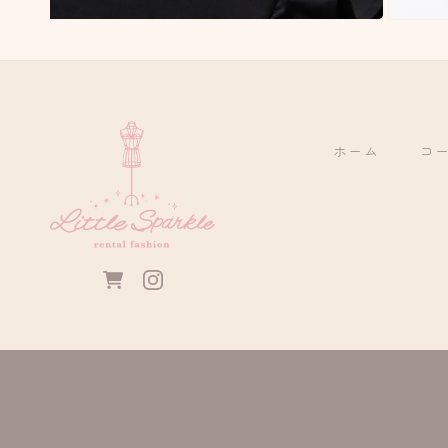
モ
モ
ー
ー
ダ
ダ
ル
ル
で
で
メ
メ
デ
デ
ホーム
コ
ィ
ィ
ア
ア
(4)
(5)
を
を
開
開
く
く
カ
ー
ト