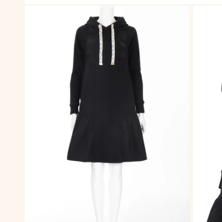
モ
ー
ダ
ル
で
メ
デ
ィ
ア
(1)
を
開
く