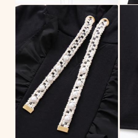
モ
モ
ー
ー
ダ
ダ
ル
ル
で
で
メ
メ
デ
デ
ィ
ィ
ア
ア
(2)
(3)
を
を
開
開
く
く