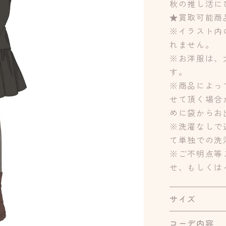
秋の推し活に
★買取可能商
※イラスト内
れません。
※お洋服は、
す。
※商品によっ
せて頂く場合
めに袋からお
※洗濯なしで
て単独での洗
※ご不明点等
せ、もしくは
サイズ
コーデ内容