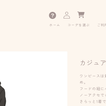
カ
ー
ト
ホーム
コーデを選ぶ
ご利
ロ
グ
イ
ン
カジュ
ワンピースは
め。
フードの紐に
ノーアクセで
さらっと1着