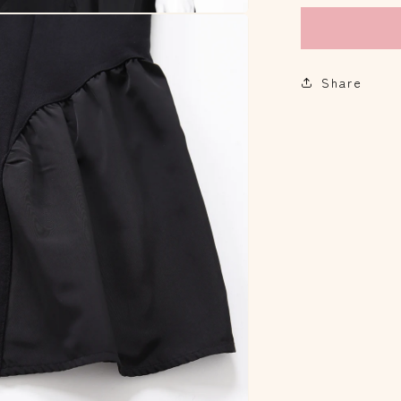
価
ル
格
ワ
ン
ピ
Share
コ
ー
デ
の
数
量
を
減
ら
す