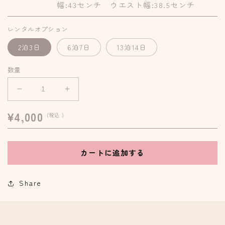
幅:43センチ ウエスト幅:38.5センチ
レンタルオプション
2泊3日
6泊7日
13泊14日
数量
テ
テ
ィ
ィ
通
¥4,000
(税込 )
ア
ア
常
ラ
ラ
価
さ
さ
格
カートに追加する
ん
ん
お
お
す
す
Share
す
す
め
め
コ
コ