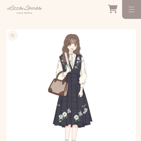
コンテ
カ
ンツに
ー
進む
ト
商品情
報にス
キップ