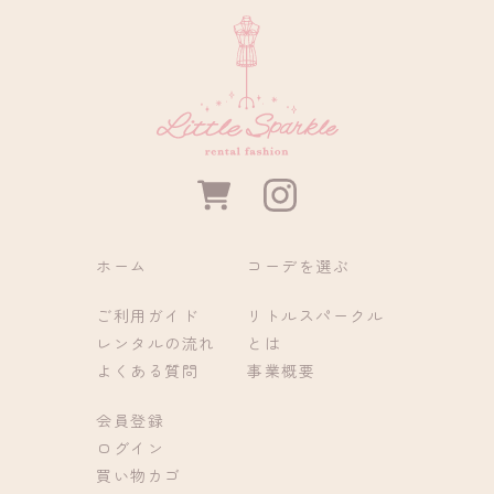
ー
ー
デ
デ
の
の
数
数
量
量
を
を
減
増
カ
ら
や
ー
す
す
ト
ホーム
コーデを選ぶ
ご利用ガイド
リトルスパークル
レンタルの流れ
とは
よくある質問
事業概要
会員登録
ログイン
買い物カゴ