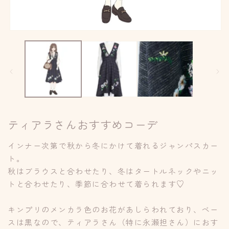
モ
ー
ダ
ル
で
メ
デ
ィ
ア
(1)
(2
ティアラさんおすすめコーデ
を
開
く
インナー次第で秋から冬にかけて着れるジャンパスカー
ト。
秋はブラウスと合わせたり、冬はタートルネックやニッ
トと合わせたり、季節に合わせて着られます♡
キンプリのメンカラ色のお花があしらわれており、ベー
スは黒なので、ティアラさん（特に永瀬担さん）におす