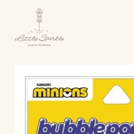
コンテ
ンツに
進む
商品情
報にス
キップ