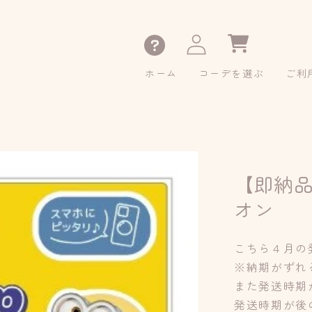
カ
ー
ト
ホーム
コーデを選ぶ
ご利
ロ
グ
イ
ン
【即納
オン
こちら４月の
※納期がずれ
また発送時期
発送時期が後