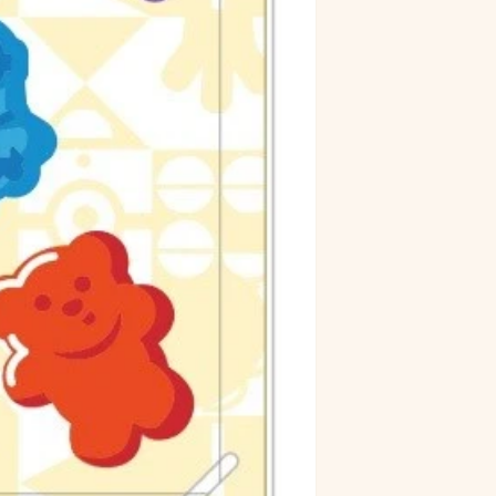
プ
シ
ー
ル
ミ
ニ
オ
ン
の
数
量
を
減
ら
す