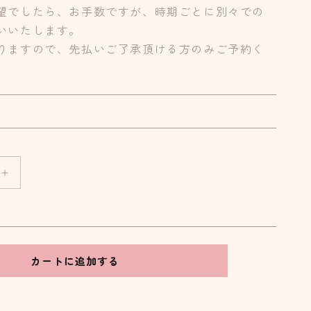
望でしたら、お手数ですが、時期ごとに別々での
いいたします。
りますので、先払いご了承頂ける方のみご予約く
【即
納
品】
バ
ブ
カートに追加する
ル
ポ
ッ