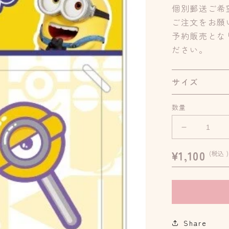
個別郵送ご希
ご注文をお願
予約販売とな
ださい。
サイズ
数量
【即
納
通
¥1,100
(税込 )
品】
常
バ
価
ブ
格
ル
ポ
ッ
Share