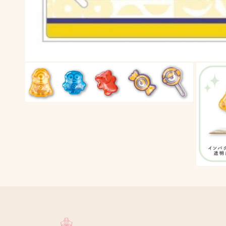
モ
ー
ダ
ル
で
モ
メ
ー
デ
ダ
ィ
ル
ア
で
(1)
メ
を
デ
開
ィ
モ
く
ア
ー
(2)
ダ
を
ル
開
で
く
メ
デ