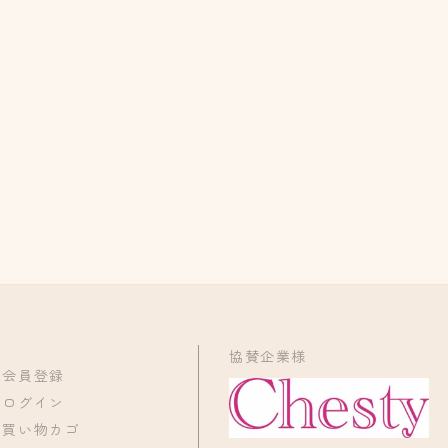
協賛企業様
会員登録
ログイン
買い物カゴ